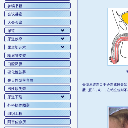
参编书籍
会议讲座
大会会议
尿道
尿道狭窄
尿道切开术
输尿管支架
口腔黏膜
图
硬化性苔藓
先天性阴茎弯曲
会阴尿道造口不会造成尿失禁
男性尿失禁
蔽（图3，4），在站立位时
尿道下裂
外科操作图谱
组织工程
阿雷佐诊所