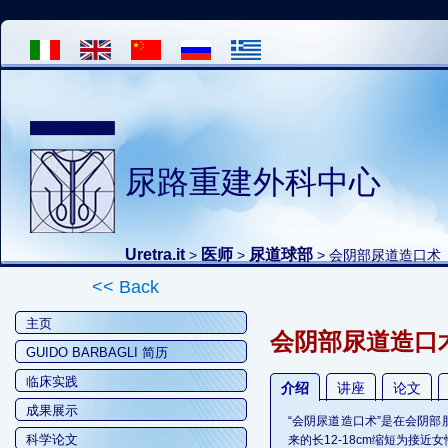
尿路重建外科中心
Uretra.it
医师
尿道球部
>
>
> 会阴部尿道造口术
<< Back
主页
会阴部尿道造口
GUIDO BARBAGLI 简历
临床实践
介绍
讲座
论文
成果展示
“会阴尿道造口术”是在会阴
科学论文
来的长12-18cm缩短为接近