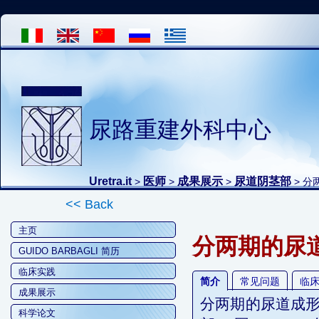
尿路重建外科中心
Uretra.it
医师
成果展示
尿道阴茎部
>
>
>
> 分
<< Back
主页
分两期的尿
GUIDO BARBAGLI 简历
临床实践
简介
常见问题
临
成果展示
分两期的尿道成
科学论文