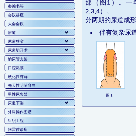
部（图1）。一
参编书籍
2,3,4）。
会议讲座
分两期的尿道成
大会会议
伴有复杂尿
尿道
尿道狭窄
尿道切开术
输尿管支架
口腔黏膜
硬化性苔藓
先天性阴茎弯曲
男性尿失禁
图 1
尿道下裂
外科操作图谱
组织工程
阿雷佐诊所