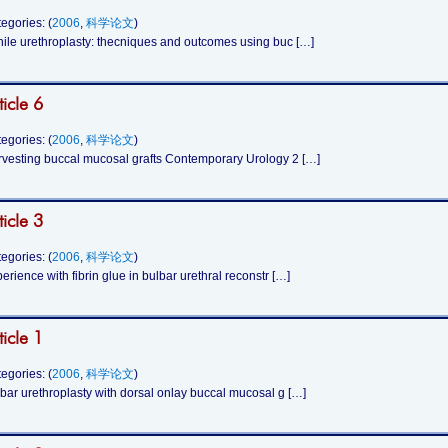
egories: (
2006
,
科学论文
)
ile urethroplasty: thecniques and outcomes using buc […]
ticle 6
egories: (
2006
,
科学论文
)
vesting buccal mucosal grafts Contemporary Urology 2 […]
ticle 3
egories: (
2006
,
科学论文
)
erience with fibrin glue in bulbar urethral reconstr […]
ticle 1
egories: (
2006
,
科学论文
)
bar urethroplasty with dorsal onlay buccal mucosal g […]