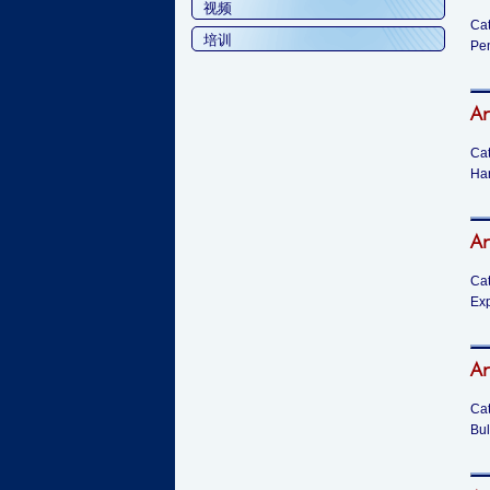
视频
Cat
培训
Pen
Ar
Cat
Har
Ar
Cat
Exp
Ar
Cat
Bul