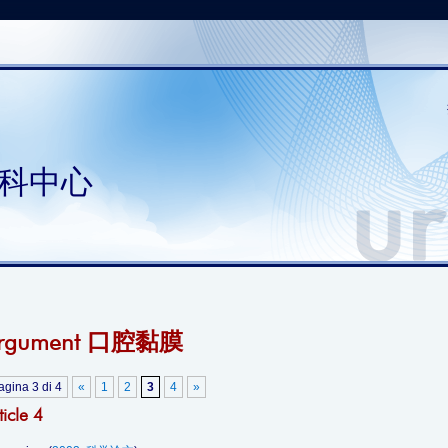
科中心
rgument 口腔黏膜
agina 3 di 4
«
1
2
3
4
»
ticle 4