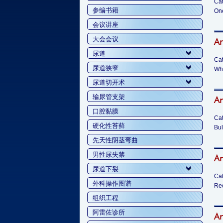
Cat
参编书籍
One
会议讲座
大会会议
Ar
尿道
Cat
尿道狭窄
Whe
尿道切开术
输尿管支架
Ar
口腔黏膜
Cat
硬化性苔藓
Bul
先天性阴茎弯曲
男性尿失禁
Ar
尿道下裂
Cat
外科操作图谱
Rec
组织工程
阿雷佐诊所
Ar