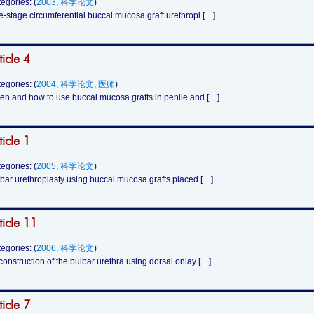
egories: (
2003
,
科学论文
)
-stage circumferential buccal mucosa graft urethropl […]
ticle 4
egories: (
2004
,
科学论文
,
医师
)
n and how to use buccal mucosa grafts in penile and […]
ticle 1
egories: (
2005
,
科学论文
)
bar urethroplasty using buccal mucosa grafts placed […]
ticle 11
egories: (
2006
,
科学论文
)
onstruction of the bulbar urethra using dorsal onlay […]
ticle 7