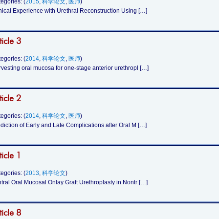
egories: (
2015
,
科学论文
,
医师
)
nical Experience with Urethral Reconstruction Using […]
ticle 3
egories: (
2014
,
科学论文
,
医师
)
vesting oral mucosa for one-stage anterior urethropl […]
ticle 2
egories: (
2014
,
科学论文
,
医师
)
diction of Early and Late Complications after Oral M […]
ticle 1
egories: (
2013
,
科学论文
)
tral Oral Mucosal Onlay Graft Urethroplasty in Nontr […]
ticle 8