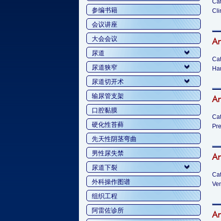
Cat
参编书籍
Cli
会议讲座
大会会议
Ar
尿道
Cat
尿道狭窄
Har
尿道切开术
输尿管支架
Ar
口腔黏膜
Cat
硬化性苔藓
Pre
先天性阴茎弯曲
男性尿失禁
Ar
尿道下裂
Cat
外科操作图谱
Ven
组织工程
阿雷佐诊所
Ar