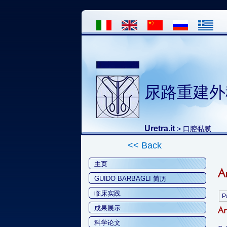
尿路重建外
Uretra.it
>
口腔黏膜
<< Back
主页
A
GUIDO BARBAGLI 简历
临床实践
P
成果展示
Ar
科学论文