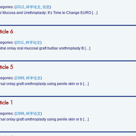
egories: (
2012
,
科学论文
,
信息
)
l Mucosa and Urethroplasty: It’s Time to Change EURO […]
ticle 6
egories: (
2011
,
科学论文
)
tral onlay oral mucosal graft bulbar urethroplasty B […]
ticle 5
egories: (
1999
,
科学论文
)
sal onlay graft urethroplasty using penile skin or b […]
ticle 1
egories: (
1998
,
科学论文
)
sal onlay graft urethroplasty using penile skin or b […]