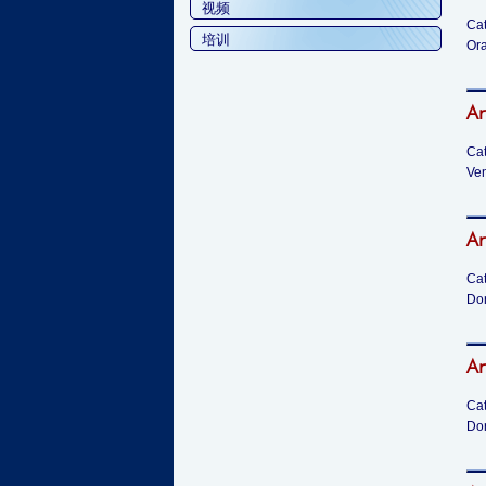
视频
Cat
培训
Ora
Ar
Cat
Ven
Ar
Cat
Dor
Ar
Cat
Dor