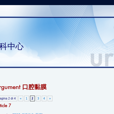
科中心
rgument 口腔黏膜
agina 2 di 4
«
1
2
3
4
»
ticle 7