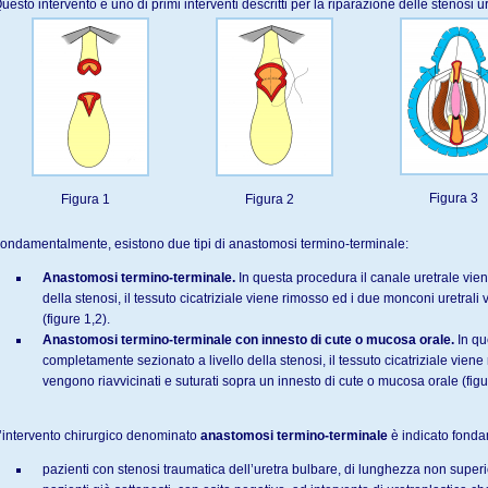
uesto intervento è uno di primi interventi descritti per la riparazione delle stenosi ur
Figura 3
Figura 1
Figura 2
ondamentalmente, esistono due tipi di anastomosi termino-terminale:
Anastomosi termino-terminale.
In questa procedura il canale uretrale vie
della stenosi, il tessuto cicatriziale viene rimosso ed i due monconi uretrali
(figure 1,2).
Anastomosi termino-terminale con innesto di cute o mucosa orale.
In qu
completamente sezionato a livello della stenosi, il tessuto cicatriziale vien
vengono riavvicinati e suturati sopra un innesto di cute o mucosa orale (figu
’intervento chirurgico denominato
anastomosi termino-terminale
è indicato fonda
pazienti con stenosi traumatica dell’uretra bulbare, di lunghezza non superi