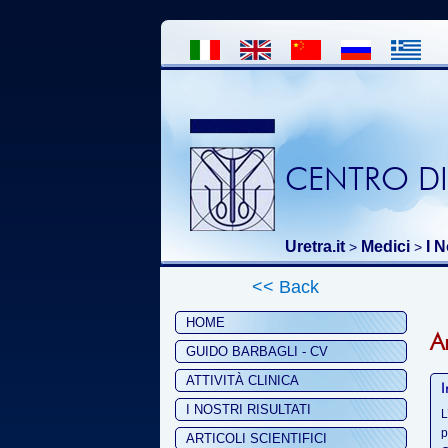
CENTRO DI
Uretra.it
Medici
I N
>
>
<< Back
HOME
A
GUIDO BARBAGLI - CV
ATTIVITÀ CLINICA
I
I NOSTRI RISULTATI
L
p
ARTICOLI SCIENTIFICI