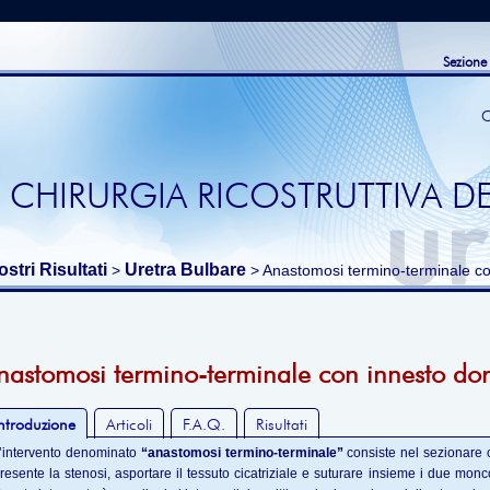
Sezione
C
 CHIRURGIA RICOSTRUTTIVA DE
ostri Risultati
Uretra Bulbare
>
> Anastomosi termino-terminale con
nastomosi termino-terminale con innesto dor
ntroduzione
Articoli
F.A.Q.
Risultati
’intervento denominato
“anastomosi termino-terminale”
consiste nel sezionare c
resente la stenosi, asportare il tessuto cicatriziale e suturare insieme i due monco