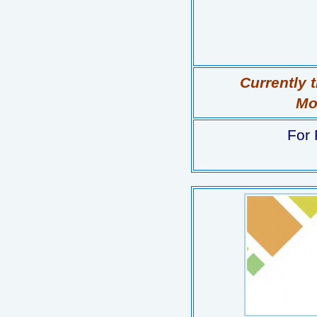
Currently 
Mor
For 