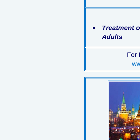
Treatment o
Adults
For 
ww