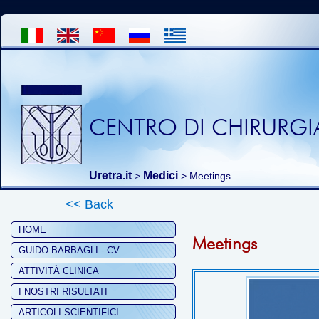
CENTRO DI CHIRURGIA
Uretra.it
Medici
>
> Meetings
<< Back
HOME
Meetings
GUIDO BARBAGLI - CV
ATTIVITÀ CLINICA
I NOSTRI RISULTATI
ARTICOLI SCIENTIFICI