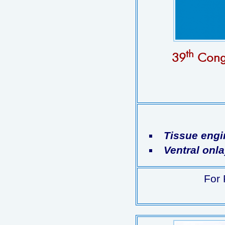
th
39
Congr
Tissue engi
Ventral onla
For 