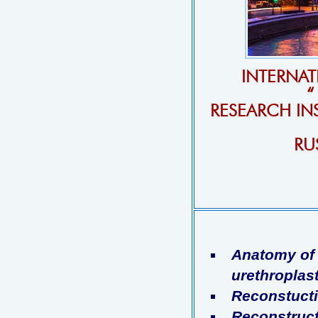
INTERNAT
“
RESEARCH IN
RU
Anatomy of 
urethroplast
Reconstuctio
Reconstructi