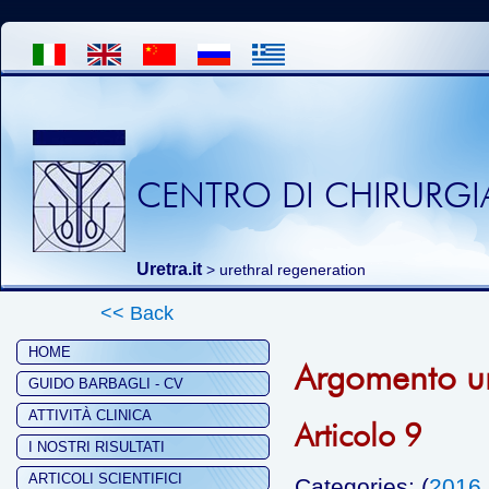
CENTRO DI CHIRURGIA
Uretra.it
>
urethral regeneration
<< Back
HOME
Argomento ur
GUIDO BARBAGLI - CV
ATTIVITÀ CLINICA
Articolo 9
I NOSTRI RISULTATI
ARTICOLI SCIENTIFICI
Categories: (
2016