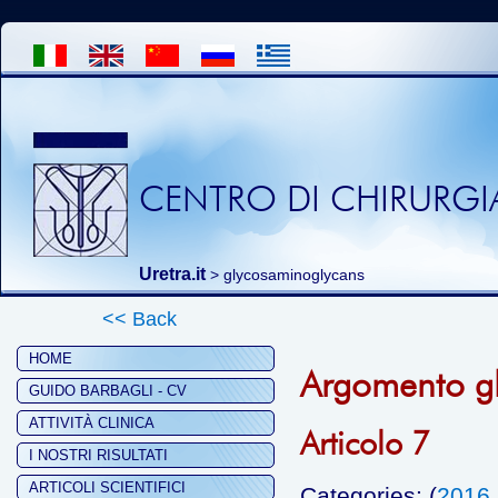
CENTRO DI CHIRURGIA
Uretra.it
>
glycosaminoglycans
<< Back
HOME
Argomento g
GUIDO BARBAGLI - CV
ATTIVITÀ CLINICA
Articolo 7
I NOSTRI RISULTATI
ARTICOLI SCIENTIFICI
Categories: (
2016