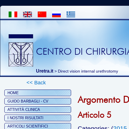
CENTRO DI CHIRURGIA
Uretra.it
>
Direct vision internal urethrotomy
<< Back
HOME
Argomento Dir
GUIDO BARBAGLI - CV
ATTIVITÀ CLINICA
Articolo 5
I NOSTRI RISULTATI
ARTICOLI SCIENTIFICI
Categories: (
2015