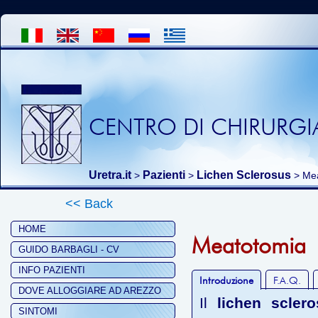
CENTRO DI CHIRURGIA
Uretra.it
Pazienti
Lichen Sclerosus
>
>
> Mea
<< Back
HOME
Meatotomia
GUIDO BARBAGLI - CV
INFO PAZIENTI
Introduzione
F.A.Q.
DOVE ALLOGGIARE AD AREZZO
Il
lichen scler
SINTOMI