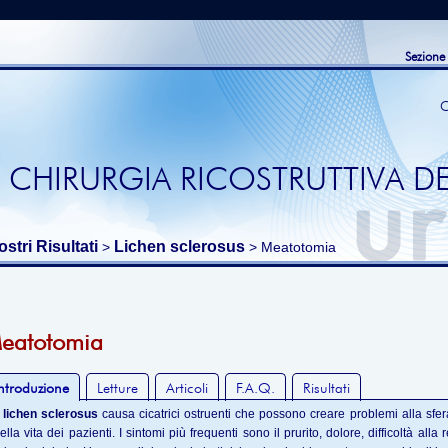
Sezione
C
 CHIRURGIA RICOSTRUTTIVA DE
ostri Risultati
Lichen sclerosus
>
> Meatotomia
eatotomia
ntroduzione
Letture
Articoli
F.A.Q.
Risultati
l
lichen sclerosus
causa cicatrici ostruenti che possono creare problemi alla sfer
ella vita dei pazienti. I sintomi più frequenti sono il prurito, dolore, difficoltà all