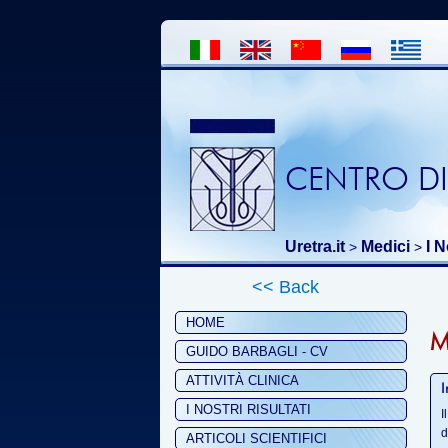
CENTRO DI
Uretra.it
Medici
I N
>
>
<< Back
HOME
M
GUIDO BARBAGLI - CV
ATTIVITÀ CLINICA
I
I NOSTRI RISULTATI
I
d
ARTICOLI SCIENTIFICI