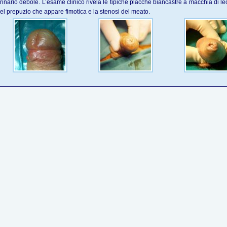
rinario debole. L’esame clinico rivela le tipiche placche biancastre a macchia di l
el prepuzio che appare fimotica e la stenosi del meato.