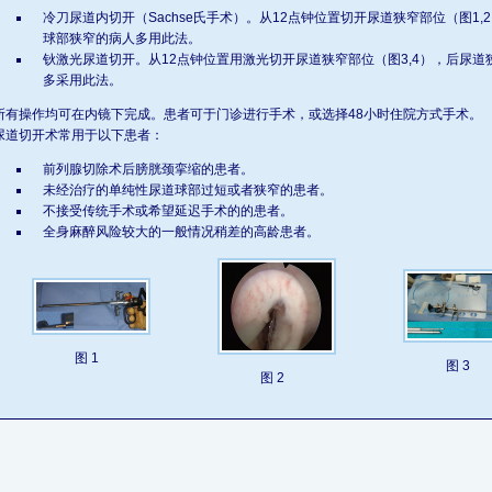
冷刀尿道内切开（Sachse氏手术）。从12点钟位置切开尿道狭窄部位（图1
球部狭窄的病人多用此法。
钬激光尿道切开。从12点钟位置用激光切开尿道狭窄部位（图3,4），后尿
多采用此法。
所有操作均可在内镜下完成。患者可于门诊进行手术，或选择48小时住院方式手术。
尿道切开术常用于以下患者：
前列腺切除术后膀胱颈挛缩的患者。
未经治疗的单纯性尿道球部过短或者狭窄的患者。
不接受传统手术或希望延迟手术的的患者。
全身麻醉风险较大的一般情况稍差的高龄患者。
图 1
图 3
图 2