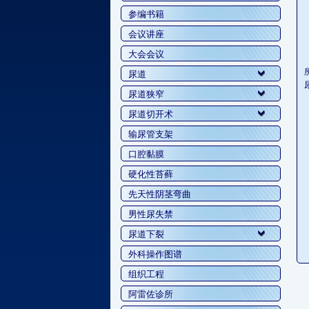
参编书籍
会议讲座
大会会议
尿道
尿道狭窄
尿道切开术
输尿管支架
口腔黏膜
硬化性苔藓
先天性阴茎弯曲
男性尿失禁
尿道下裂
外科操作图谱
组织工程
阿雷佐诊所