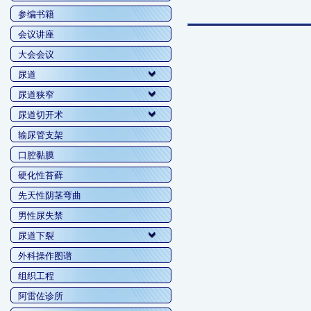
参编书籍
会议讲座
大会会议
尿道
尿道狭窄
尿道切开术
输尿管支架
口腔黏膜
硬化性苔藓
先天性阴茎弯曲
男性尿失禁
尿道下裂
外科操作图谱
组织工程
阿雷佐诊所