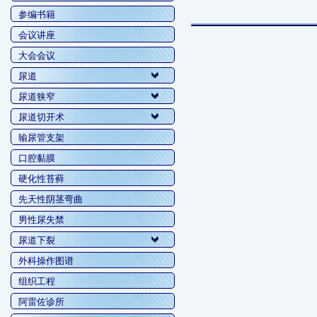
参编书籍
会议讲座
大会会议
尿道
尿道狭窄
尿道切开术
输尿管支架
口腔黏膜
硬化性苔藓
先天性阴茎弯曲
男性尿失禁
尿道下裂
外科操作图谱
组织工程
阿雷佐诊所