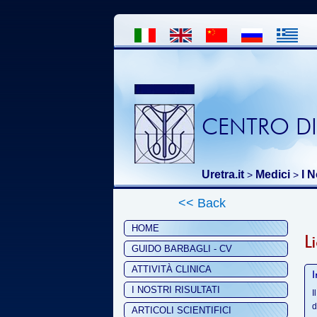
CENTRO DI
Uretra.it
Medici
I N
>
>
<< Back
HOME
L
GUIDO BARBAGLI - CV
ATTIVITÀ CLINICA
I
I NOSTRI RISULTATI
I
d
ARTICOLI SCIENTIFICI