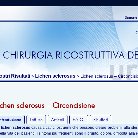
Sezione
C
 CHIRURGIA RICOSTRUTTIVA DE
ostri Risultati
Lichen sclerosus
>
> Lichen sclerosus – Circoncis
ichen sclerosus – Circoncisione
ntroduzione
Letture
Articoli
F.A.Q.
Risultati
l
lichen sclerosus
causa cicatrici ostruenti che possono creare problemi alla sfer
ella vita dei pazienti. I sintomi più frequenti sono il prurito, dolore, difficoltà all