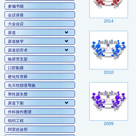
参编书籍
会议讲座
2014
大会会议
尿道
尿道狭窄
尿道切开术
输尿管支架
口腔黏膜
2010
硬化性苔藓
先天性阴茎弯曲
男性尿失禁
尿道下裂
外科操作图谱
组织工程
2009
阿雷佐诊所