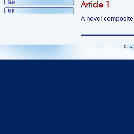
Article 1
视频
培训
A novel composite 
Copyr