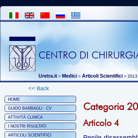
CENTRO DI CHIRURGIA
Uretra.it
Medici
Articoli Scientifici
>
>
>
2013
<< Back
HOME
Categoria 2
GUIDO BARBAGLI - CV
ATTIVITÀ CLINICA
Articolo 4
I NOSTRI RISULTATI
ARTICOLI SCIENTIFICI
Penile disassembl