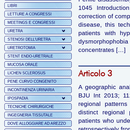
LIBRI
1045 Introduction
LETTURE A CONGRESSI
correction of comp
MEETINGS E CONGRESSI
disease, this tech
URETRA
patients with hy
STENOSI DELL'URETRA
dysmorphophob
URETROTOMIA
concentrates […]
STENT ENDO-URETRALE
MUCOSA ORALE
Articolo 3
LICHEN SCLEROSUS
PENE CURVO CONGENITO
A geographic analy
INCONTINENZA URINARIA
BJU Int 2013; 112
IPOSPADIA
regional patterns
TECNICHE CHIRURGICHE
distinct regiona
INGEGNERIA TISSUTALE
patients who unde
DOVE ALLOGGIARE AD AREZZO
retrospectively fro