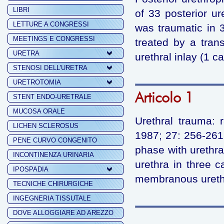
LIBRI
of 33 posterior ur
LETTURE A CONGRESSI
was traumatic in 
MEETINGS E CONGRESSI
treated by a tran
URETRA
urethral inlay (1 c
STENOSI DELL'URETRA
URETROTOMIA
Articolo 1
STENT ENDO-URETRALE
MUCOSA ORALE
Urethral trauma: 
LICHEN SCLEROSUS
1987; 27: 256-261.
PENE CURVO CONGENITO
phase with urethra
INCONTINENZA URINARIA
urethra in three c
IPOSPADIA
membranous urethra
TECNICHE CHIRURGICHE
INGEGNERIA TISSUTALE
DOVE ALLOGGIARE AD AREZZO