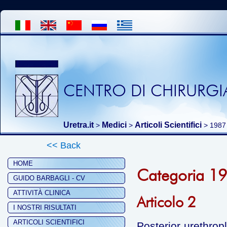
CENTRO DI CHIRURGIA
Uretra.it
Medici
Articoli Scientifici
>
>
>
1987
<< Back
HOME
Categoria 1
GUIDO BARBAGLI - CV
ATTIVITÀ CLINICA
Articolo 2
I NOSTRI RISULTATI
ARTICOLI SCIENTIFICI
Posterior urethrop