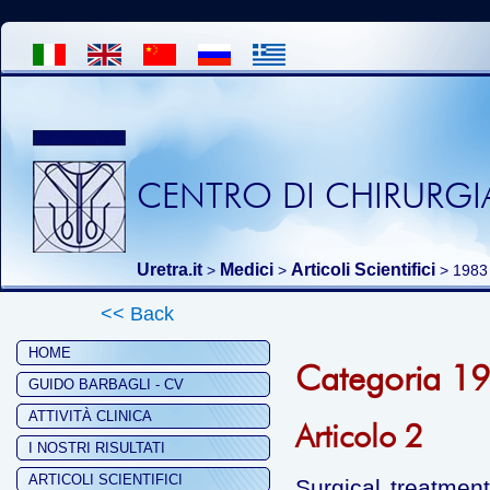
CENTRO DI CHIRURGIA
Uretra.it
Medici
Articoli Scientifici
>
>
>
1983
<< Back
HOME
Categoria 1
GUIDO BARBAGLI - CV
ATTIVITÀ CLINICA
Articolo 2
I NOSTRI RISULTATI
ARTICOLI SCIENTIFICI
Surgical treatmen