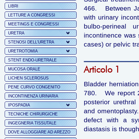
LIBRI
466. Between Ja
LETTURE A CONGRESSI
with urinary incon
MEETINGS E CONGRESSI
bulbo-perineal u
URETRA
incontinence was 
STENOSI DELL'URETRA
cases) or pelvic tr
URETROTOMIA
STENT ENDO-URETRALE
Articolo 1
MUCOSA ORALE
LICHEN SCLEROSUS
Bladder herniation
PENE CURVO CONGENITO
780. We report 2 
INCONTINENZA URINARIA
posterior urethral
IPOSPADIA
and omentoplasty. 
TECNICHE CHIRURGICHE
defect with a sy
INGEGNERIA TISSUTALE
diastasis is though
DOVE ALLOGGIARE AD AREZZO