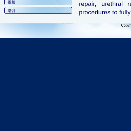
视频
repair, urethral 
培训
procedures to fully
Copyr