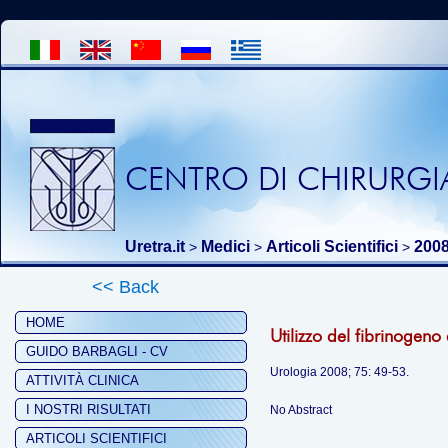
CENTRO DI CHIRURGIA
Uretra.it
Medici
Articoli Scientifici
200
>
>
>
<< Back
HOME
Utilizzo del fibrinogeno 
GUIDO BARBAGLI - CV
Urologia 2008; 75: 49-53.
ATTIVITÀ CLINICA
I NOSTRI RISULTATI
No Abstract
ARTICOLI SCIENTIFICI