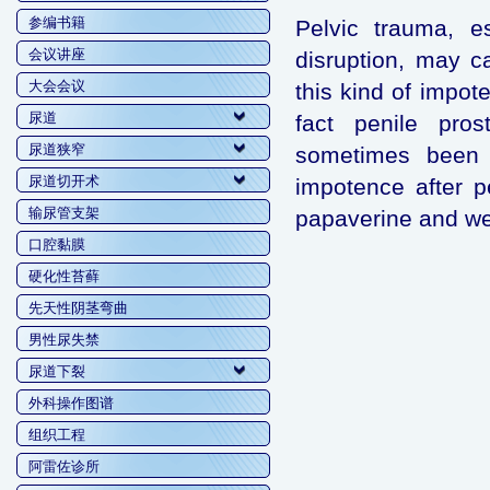
参编书籍
Pelvic trauma, e
会议讲座
disruption, may c
大会会议
this kind of impot
尿道
fact penile pros
尿道狭窄
sometimes been f
尿道切开术
impotence after p
输尿管支架
papaverine and we 
口腔黏膜
硬化性苔藓
先天性阴茎弯曲
男性尿失禁
尿道下裂
外科操作图谱
组织工程
阿雷佐诊所