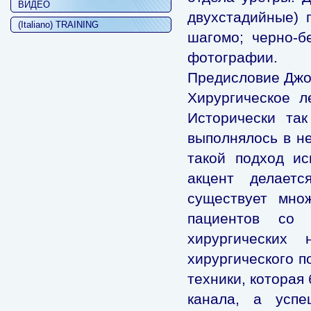
ВИДЕО
двухстадийные) 
(Italiano) TRAINING
шагомо; черно-б
фотографии.
Предисловие Джо
Хирургическое л
Исторически так
выполнялось в не
такой подход ис
акцент делает
существует множ
пациентов со 
хирургических
хирургического п
техники, которая
канала, а усп