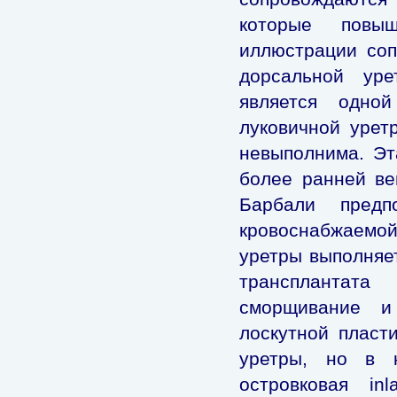
которые повы
иллюстрации соп
дорсальной уре
является одно
луковичной урет
невыполнима. Эт
более ранней ве
Барбали предп
кровоснабжаемой
уретры выполняет
трансплантат
сморщивание и
лоскутной пласт
уретры, но в к
островковая in