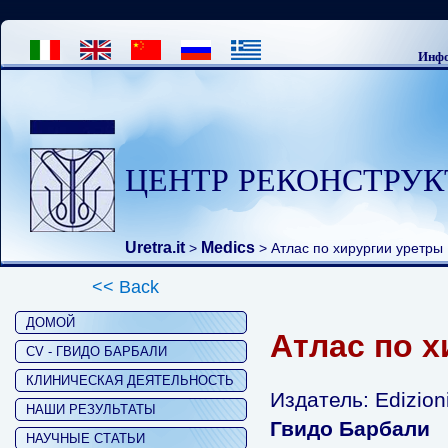
Инфо
ЦЕНТР РЕКОНСТРУК
Uretra.it
Medics
>
> Атлас по хирургии уретры 
<< Back
ДОМОЙ
Атлас по х
CV - ГВИДО БАРБАЛИ
КЛИНИЧЕСКАЯ ДЕЯТЕЛЬНОСТЬ
Издатель: Edizion
НАШИ РЕЗУЛЬТАТЫ
Гвидо Барбали
НАУЧНЫЕ СТАТЬИ