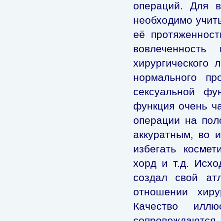
операций. Для в
необходимо учиты
её протяженност
вовлеченность
хирургического 
нормального пр
сексуальной фу
функция очень ча
операции на пол
аккуратным, во 
избегать космет
хорд и т.д. Исхо
создал свой ат
отношении хиру
Качество илл
сопровождаютс