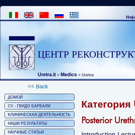
Инфо
ЦЕНТР РЕКОНСТРУК
Uretra.it
Medics
>
>
Uretra
<< Back
ДОМОЙ
Категория U
CV - ГВИДО БАРБАЛИ
КЛИНИЧЕСКАЯ ДЕЯТЕЛЬНОСТЬ
Posterior Ureth
НАШИ РЕЗУЛЬТАТЫ
НАУЧНЫЕ СТАТЬИ
Introduction Lectu