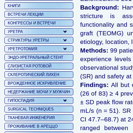
КНИГИ
Background:
Har
ВСТРЕЧИ ЛЕКЦИИ
stricture is as
КОНГРЕССЫ И ВСТРЕЧИ
functionality and 
УРЕТРА
graft (TEOMG) und
СТРИКТУРЫ УРЕТРЫ
etiology, location,
УРЕТРОТОМИЯ
Methods:
99 pati
ЭНДО-УРЕТРАЛЬНЫЙ СТЕНТ
experience levels 
СЛИЗИСТАЯ РОТОВОЙ
observational stu
ПОЛОСТИ
СКЛЕРОТИЧЕСКИЙ ЛИХЕН
(SR) and safety a
ВРОЖДЕННОЕ ИСКРИВЛЕНИЕ
Findings:
All but
НЕДЕРЖАНИЕ МОЧИ У МУЖЧИН
(26 of 83) ≥ 4 pre
ГИПОСПАДИЯ
± SD peak flow rat
SURGICAL TECHNIQUES
mL/s (n = 51). SR
ТКАНЕВАЯ ИНЖЕНЕРИЯ
CI 47.7–68.7) at 
ПРОЖИВАНИЕ В АРЕЦЦО
ranged between 