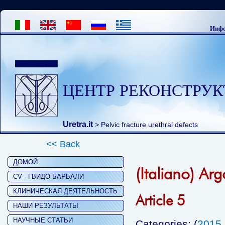
Инфо
ЦЕНТР РЕКОНСТРУК
Uretra.it
>
Pelvic fracture urethral defects
<< Back
ДОМОЙ
(Italiano) Ar
CV - ГВИДО БАРБАЛИ
КЛИНИЧЕСКАЯ ДЕЯТЕЛЬНОСТЬ
Article 5
НАШИ РЕЗУЛЬТАТЫ
НАУЧНЫЕ СТАТЬИ
Categories: (
2015