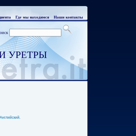
циента
Где мы находимся
Наши контакты
оиск
И УРЕТРЫ
Английский
.