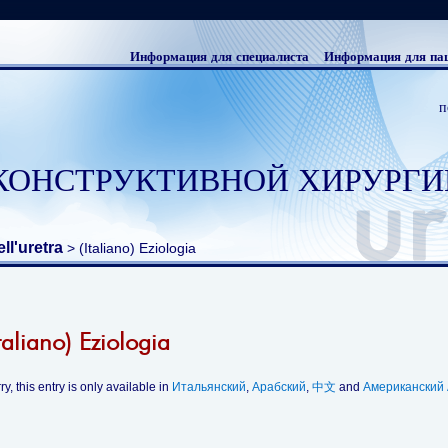
Информация для специалиста
Информация для па
п
КОНСТРУКТИВНОЙ ХИРУРГИ
ll'uretra
> (Italiano) Eziologia
Italiano) Eziologia
ry, this entry is only available in
Итальянский
,
Арабский
,
中文
and
Американский 