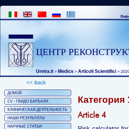
Инфо
ЦЕНТР РЕКОНСТРУК
Uretra.it
Medics
Articoli Scientifici
>
>
>
202
<< Back
ДОМОЙ
Категория 
CV - ГВИДО БАРБАЛИ
КЛИНИЧЕСКАЯ ДЕЯТЕЛЬНОСТЬ
Article 4
НАШИ РЕЗУЛЬТАТЫ
НАУЧНЫЕ СТАТЬИ
Risk calculator for