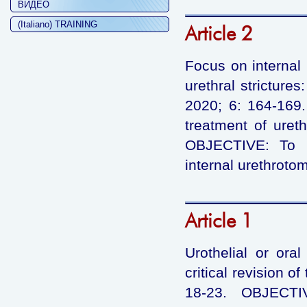
ВИДЕО
(Italiano) TRAINING
Article 2
Focus on internal 
urethral stricture
2020; 6: 164-169
treatment of ureth
OBJECTIVE: To in
internal urethroto
Article 1
Urothelial or ora
critical revision o
18-23. OBJECTIV