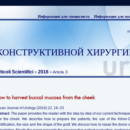
Информация для специалиста
Информация для па
п
КОНСТРУКТИВНОЙ ХИРУРГИ
ticoli Scientifici
2016
>
> Article 3
w to harvest buccal mucosa from the cheek
ican Journal of Urology (2016) 22, 18–23
stract
: The paper provides the reader with the step by step of our current techniq
m the cheek. We describe how to prepare the patients, the use of the Kilner-
ntification, the size and the shape of the graft. We discuss how to repair the donor 