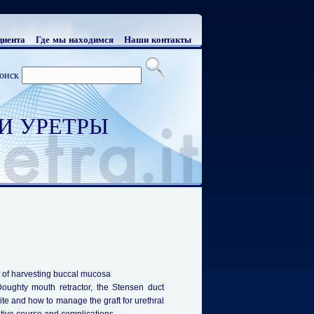
циента
Где мы находимся
Наши контакты
оиск
И УРЕТРЫ
ue of harvesting buccal mucosa
Doughty mouth retractor, the Stensen duct
site and how to manage the graft for urethral