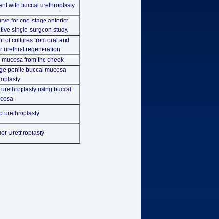
t with buccal urethroplasty
urve for one-stage anterior
ctive single-surgeon study.
of cultures from oral and
or urethral regeneration
l mucosa from the cheek
ge penile buccal mucosa
roplasty
r urethroplasty using buccal
cosa
p urethroplasty
ior Urethroplasty