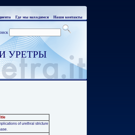
циента
Где мы находимся
Наши контакты
оиск
И УРЕТРЫ
itle
ications of urethral stricture
sase.