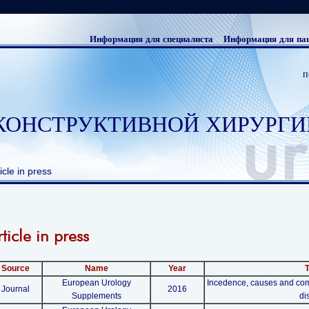
Информация для специалиста
Информация для па
п
КОНСТРУКТИВНОЙ ХИРУРГИ
icle in press
rticle in press
Source
Name
Year
T
European Urology
Incedence, causes and compl
Journal
2016
Supplements
di