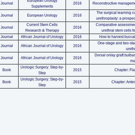
European Urology
Journal
2016
Reconstructive managemen
Supplements
The surgical learning c
Journal
European Urology
2016
urethroplasty: a prospe
Current Stem Cells
Comparative assessment 
Journal
2016
Research & Therapy
urethral stem cells f
Journal
African Journal of Urology
2016
How to harvest bucca
One-stage and two-sta
Journal
African Journal of Urology
2016
ureth
Dorsal onlay graft bulba
Journal
African Journal of Urology
2016
mu
Urologic Surgery: Step-by-
Book
2015
Chapter: Fla
Step
Urologic Surgery: Step-by-
Book
2015
Chapter: Anter
Step